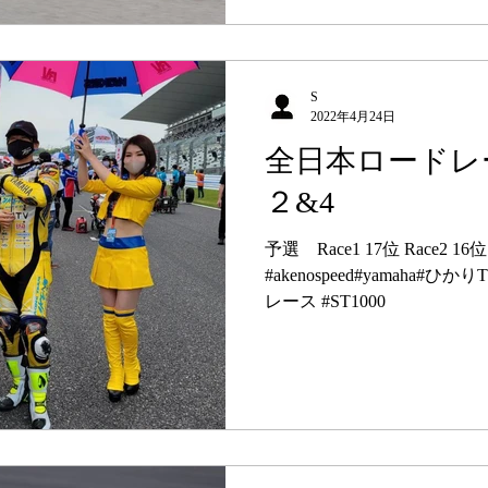
S
2022年4月24日
全日本ロードレ
２&4
予選 Race1 17位 Race2 16位
#akenospeed#yamaha
レース #ST1000