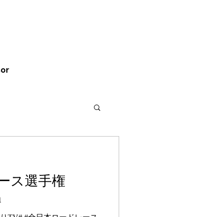
バイ、バイク南本宗
イト
or
レース選手権
a