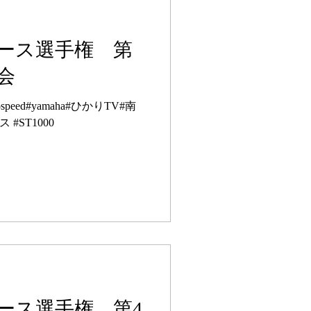
ース選手権 第
会
peed#yamaha#ひかりTV#南
#ST1000
ース選手権 第4