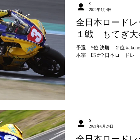
S
2022年4月4日
全日本ロードレ
１戦 もてぎ大
予選 5位 決勝 ２位 #akenos
本宗一郎 #全日本ロードレース 
S
2021年6月24日
全日本ロードレ