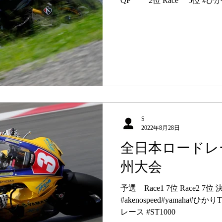
QF 2位 Race 5位 #ひ
S
2022年8月28日
全日本ロードレ
州大会
予選 Race1 7位 Race2 7位 決勝 Race1 22位 Race2 6位
#akenospeed#yamaha
レース #ST1000