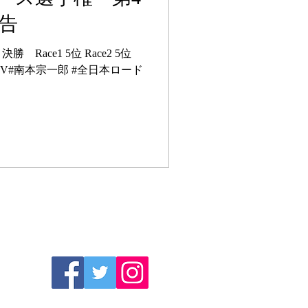
報告
 決勝 Race1 5位 Race2 5位
#ひかりTV#南本宗一郎 #全日本ロード