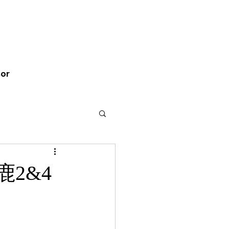
バイ、バイク南本宗
イト
or
2&4