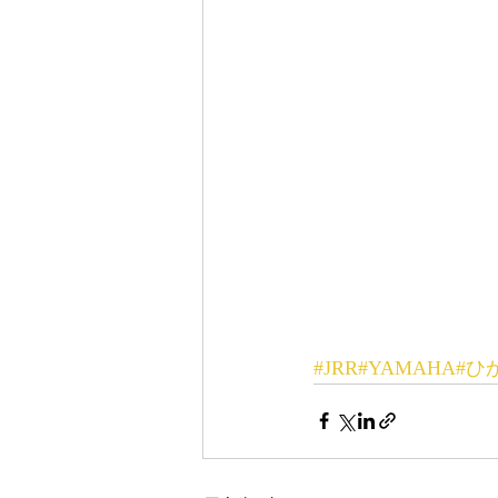
#JRR
#YAMAHA
#ひ