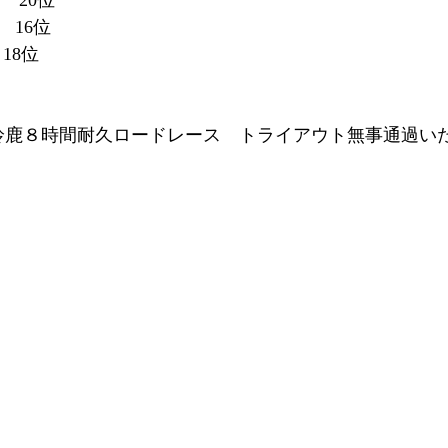
 20位
 16位 
  18位
より鈴鹿８時間耐久ロードレース　トライアウト無事通過い